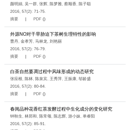
颜明娟
,
吴一群
,
张辉
,
陈梦雅
,
蔡顺香
,
陈子聪
2016, 57(2): 71-75.
摘要
|
PDF
(
)
外源NO对干旱胁迫下茶树生理特性的影响
曹丹
,
金孝芳
,
马林龙
,
刘艳丽
2016, 57(2): 76-79.
摘要
|
PDF
(
)
白茶自然萎凋过程中风味形成的动态研究
张应根
,
陈林
,
陈泉宾
,
王秀萍
,
王振康
,
邬龄盛
2016, 57(2): 80-84.
摘要
|
PDF
(
)
春闺品种花香红茶发酵过程中生化成分的变化研究
钟秋生
,
林郑和
,
陈常颂
,
陈志辉
,
游小妹
,
单睿阳
2016, 57(2): 85-91.