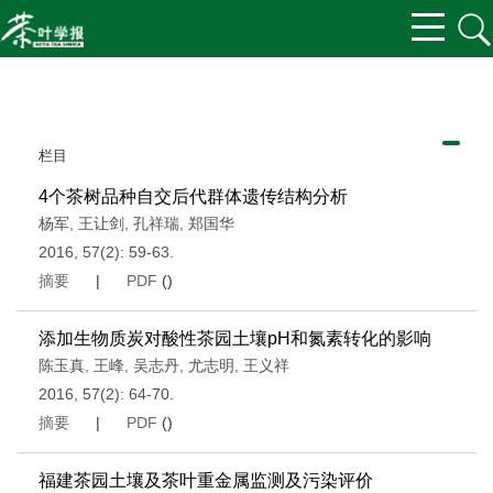
栏目
4个茶树品种自交后代群体遗传结构分析
杨军
,
王让剑
,
孔祥瑞
,
郑国华
2016, 57(2): 59-63.
摘要
|
PDF
(
)
添加生物质炭对酸性茶园土壤pH和氮素转化的影响
陈玉真
,
王峰
,
吴志丹
,
尤志明
,
王义祥
2016, 57(2): 64-70.
摘要
|
PDF
(
)
福建茶园土壤及茶叶重金属监测及污染评价