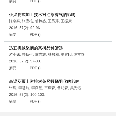
摘要
|
PDF
(
)
低温复式加工技术对红茶香气的影响
陈泉宾
,
张应根
,
邬龄盛
,
王秀萍
,
王振康
2016, 57(2): 92-96.
摘要
|
PDF
(
)
适宜机械采摘的茶树品种筛选
游小妹
,
钟秋生
,
陈志辉
,
林郑和
,
单睿阳
,
陈常颂
2016, 57(2): 97-99.
摘要
|
PDF
(
)
高温及覆土逆境对茶尺蠖蛹羽化的影响
张辉
,
李慧玲
,
李良德
,
王庆森
,
曾明森
,
吴光远
2016, 57(2): 100-103.
摘要
|
PDF
(
)