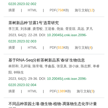
0220.2023.02.002
摘要
|
HTML
|
PDF(
758
KB)
施引文献
(
12
)
茶树新品种‘甘露1号’选育研究
李兰英
,
刘东娜
,
龚雪蛟
,
王迎春
,
尧渝
,
胥亚琼
,
高远
,
罗凡
2023, 64(2): 22-28.
DOI:
10.20045/j.cnki.issn.2096-
0220.2023.02.003
摘要
|
HTML
|
PDF(
553
KB)
施引文献
(
4
)
基于RNA-Seq分析茶树新品系‘春绿’生物信息
林郑和
,
孔祥瑞
,
陈常颂
,
李鑫磊
,
张亚真
,
游小妹
,
陈志辉
,
单睿
阳
,
钟秋生
2023, 64(2): 29-36.
DOI:
10.20045/j.cnki.issn.2096-
0220.2023.02.004
摘要
|
HTML
|
PDF(
1389
KB)
施引文献
(
3
)
不同品种茶园土壤-微生物-植物-凋落物生态化学计量