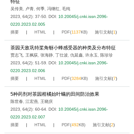
特征
吴传美
,
卢青
,
何季
,
冯继红
,
毛纯
2023, 64(2): 37-50.
DOI:
10.20045/j.cnki.issn.2096-
0220.2023.02.005
摘要
|
HTML
|
PDF(
1137
KB)
施引文献
(
1
)
茶园天敌巩特桨角蚜小蜂感受器的种类及分布特征
贾志飞
,
王枫荻
,
张海静
,
丁仕波
,
仇延鑫
,
许永玉
,
陈珍珍
2023, 64(2): 51-59.
DOI:
10.20045/j.cnki.issn.2096-
0220.2023.02.006
摘要
|
HTML
|
PDF(
3284
KB)
施引文献
(
7
)
5种药剂对茶园柑橘始叶螨的田间防治效果
陈世春
,
江宏燕
,
王晓庆
2023, 64(2): 60-64.
DOI:
10.20045/j.cnki.issn.2096-
0220.2023.02.007
摘要
|
HTML
|
PDF(
492
KB)
施引文献
(
2
)