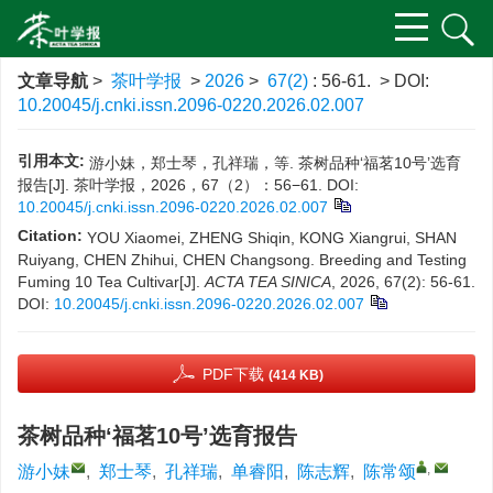
文章导航
>
茶叶学报
>
2026
>
67(2)
: 56-61.
> DOI:
10.20045/j.cnki.issn.2096-0220.2026.02.007
引用本文:
游小妹，郑士琴，孔祥瑞，等. 茶树品种‘福茗10号’选育
报告[J]. 茶叶学报，2026，67（2）：56−61.
DOI:
10.20045/j.cnki.issn.2096-0220.2026.02.007
Citation:
YOU Xiaomei, ZHENG Shiqin, KONG Xiangrui, SHAN
Ruiyang, CHEN Zhihui, CHEN Changsong. Breeding and Testing
Fuming 10 Tea Cultivar[J].
ACTA TEA SINICA
, 2026, 67(2): 56-61.
DOI:
10.20045/j.cnki.issn.2096-0220.2026.02.007
PDF下载
(414 KB)
茶树品种‘福茗10号’选育报告
,
游小妹
,
郑士琴
,
孔祥瑞
,
单睿阳
,
陈志辉
,
陈常颂