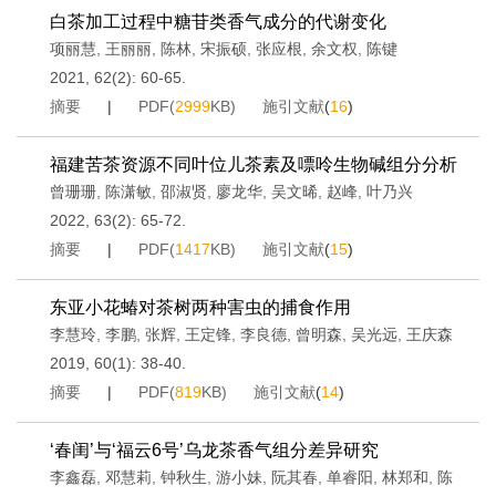
白茶加工过程中糖苷类香气成分的代谢变化
项丽慧
,
王丽丽
,
陈林
,
宋振硕
,
张应根
,
余文权
,
陈键
2021, 62(2): 60-65.
摘要
|
PDF(
2999
KB)
施引文献
(
16
)
福建苦茶资源不同叶位儿茶素及嘌呤生物碱组分分析
曾珊珊
,
陈潇敏
,
邵淑贤
,
廖龙华
,
吴文晞
,
赵峰
,
叶乃兴
2022, 63(2): 65-72.
摘要
|
PDF(
1417
KB)
施引文献
(
15
)
东亚小花蝽对茶树两种害虫的捕食作用
李慧玲
,
李鹏
,
张辉
,
王定锋
,
李良德
,
曾明森
,
吴光远
,
王庆森
2019, 60(1): 38-40.
摘要
|
PDF(
819
KB)
施引文献
(
14
)
‘春闺’与‘福云6号’乌龙茶香气组分差异研究
李鑫磊
,
邓慧莉
,
钟秋生
,
游小妹
,
阮其春
,
单睿阳
,
林郑和
,
陈