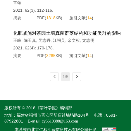
常颂
2021, 62(3): 112-116.
摘要
|
PDF(
1318
KB)
施引文献
(
14
)
化肥减施对茶园土壤真菌群落结构和功能类群的影响
王峰
,
陈玉真
,
吴志丹
,
江福英
,
余文权
,
尤志明
2021, 62(4): 170-178.
摘要
|
PDF(
3285
KB)
施引文献
(
14
)
1/5
版权所有 © 2018《茶叶学报》编辑部
地址：福建省福州市晋安区新店镇埔垱路104号
电话：0591-
87922801
E-mail:
cy6610388@163.com
本系统由
开发
北京仁和汇智信息技术有限公司