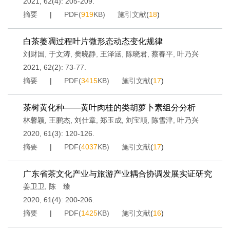
2021, 62(4): 205-209.
摘要
|
PDF(
919
KB)
施引文献
(
18
)
白茶萎凋过程叶片微形态动态变化规律
刘财国
,
于文涛
,
樊晓静
,
王泽涵
,
陈晓君
,
蔡春平
,
叶乃兴
2021, 62(2): 73-77.
摘要
|
PDF(
3415
KB)
施引文献
(
17
)
茶树黄化种——黄叶肉桂的类胡萝卜素组分分析
林馨颖
,
王鹏杰
,
刘仕章
,
郑玉成
,
刘宝顺
,
陈雪津
,
叶乃兴
2020, 61(3): 120-126.
摘要
|
PDF(
4037
KB)
施引文献
(
17
)
广东省茶文化产业与旅游产业耦合协调发展实证研究
姜卫卫
,
陈 臻
2020, 61(4): 200-206.
摘要
|
PDF(
1425
KB)
施引文献
(
16
)