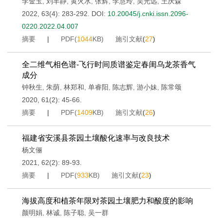
李金玉
,
刘丰静
,
黄火水
,
张辉
,
李慧玲
,
吴光远
,
王庆森
2022, 63(4): 283-292.
DOI:
10.20045/j.cnki.issn.2096-
0220.2022.04.007
摘要
|
PDF(
1044
KB)
施引文献
(
27
)
全二维气相色谱-飞行时间质谱鉴定春闺乌龙茶香气
成分
钟秋生
,
朱荫
,
林郑和
,
单睿阳
,
陈志辉
,
游小妹
,
陈常颂
2020, 61(2): 45-66.
摘要
|
PDF(
1409
KB)
施引文献
(
26
)
福建省安溪县茶园土壤酸化速率与改良技术
杨文俪
2021, 62(2): 89-93.
摘要
|
PDF(
933
KB)
施引文献
(
23
)
海拔高度和植茶年限对茶园土壤肥力和酸度的影响
颜明娟
,
林诚
,
陈子聪
,
吴一群