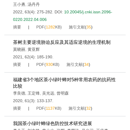
王小勇
,
汤丹丹
2022, 63(4): 275-282.
DOI:
10.20045/j.cnki.issn.2096-
0220.2022.04.006
摘要
|
PDF(
1282
KB)
施引文献
(
35
)
茶树主要逆境胁迫反应及其适应逆境的生理机制
莫晓丽
,
黄亚辉
2021, 62(4): 185-190.
摘要
|
PDF(
930
KB)
施引文献
(
34
)
福建省3个地区茶小绿叶蝉对5种常用农药的抗药性
比较
李良德
,
王定锋
,
吴光远
,
曾明森
2020, 61(3): 133-137.
摘要
|
PDF(
1137
KB)
施引文献
(
32
)
我国茶小绿叶蝉绿色防控技术研究进展