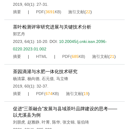
2019, 60(1): 27-31.
摘要
|
PDF(
3691
KB)
施引文献
(
22
)
茶叶检测评审研究进展与关键技术分析
郭艺丹
2023, 64(1): 10-20.
DOI:
10.20045/j.cnki.issn.2096-
0220.2023.01.002
摘要
|
HTML
|
PDF(
685
KB)
施引文献
(
21
)
茶园滴灌与水肥一体化技术研究
杨清霖
,
杨向德
,
石元值
,
马立锋
2019, 60(1): 32-37.
摘要
|
PDF(
674
KB)
施引文献
(
19
)
促进“三茶融合”发展与县域茶叶品牌建设的思考——
以尤溪县为例
刘朋虎
,
赵雅静
,
叶菁
,
陈华
,
张文锦
,
翁伯琦