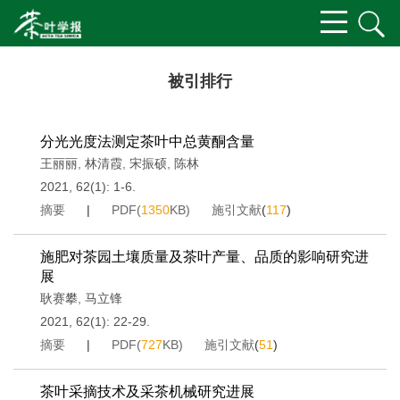
被引排行
分光光度法测定茶叶中总黄酮含量
王丽丽
,
林清霞
,
宋振硕
,
陈林
2021, 62(1): 1-6.
摘要
|
PDF(
1350
KB)
施引文献
(
117
)
施肥对茶园土壤质量及茶叶产量、品质的影响研究进
展
耿赛攀
,
马立锋
2021, 62(1): 22-29.
摘要
|
PDF(
727
KB)
施引文献
(
51
)
茶叶采摘技术及采茶机械研究进展