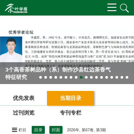
3个高香茶树品种（系）制作沙县红边茶香气
特征研究
优先发表
当期目录
过刊浏览
专刊专栏
目录
封面
栏目
2026年, 第67卷, 第3期