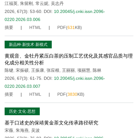
江福英
,
朱留刚
,
常云妮
,
吴志丹
2026, 67(3): 53-60.
DOI:
10.20045/j.cnki.issn.2096-
0220.2026.03.006
摘要
|
HTML
|
PDF(
631
KB)
新品种·新技术·新模式
黄观音、金牡丹紧压白茶的压制工艺优化及其感官品质与理
化成分相关性分析
陈键
,
宋振硕
,
王振康
,
张应根
,
王丽丽
,
项丽慧
,
陈林
2026, 67(3): 61-75.
DOI:
10.20045/j.cnki.issn.2096-
0220.2026.03.007
摘要
|
HTML
|
PDF(
3830
KB)
历史·文化·思想
基于口述史的保靖黄金茶文化传承路径研究
宋薇
,
朱海燕
,
吴波