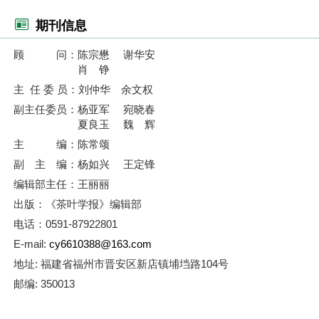
期刊信息
顾 问：陈宗懋 谢华安
肖 铮
主 任 委 员：刘仲华 余文权
副主任委员：杨亚军 宛晓春
夏良玉 魏 辉
主 编：陈常颂
副 主 编：杨如兴 王定锋
编辑部主任：王丽丽
出版：《茶叶学报》编辑部
电话：0591-87922801
E-mail:
cy6610388@163.com
地址: 福建省福州市晋安区新店镇埔垱路104号
邮编: 350013