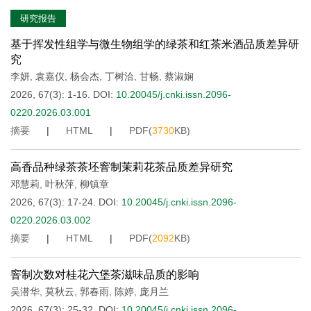
研究报告
基于挥发性组学与微生物组学的绿茶和红茶米酒品质差异研
究
李妍
,
袁嘉仪
,
杨会杰
,
丁树洽
,
甘畅
,
蔡淑娴
2026, 67(3): 1-16.
DOI:
10.20045/j.cnki.issn.2096-
0220.2026.03.001
摘要
|
HTML
|
PDF(
3730
KB)
高香品种绿茶茶坯窨制茉莉花茶品质差异研究
邓慧莉
,
叶秋萍
,
柳镇章
2026, 67(3): 17-24.
DOI:
10.20045/j.cnki.issn.2096-
0220.2026.03.002
摘要
|
HTML
|
PDF(
2092
KB)
窨制次数对桂花六堡茶滋味品质的影响
吴潜华
,
莫秋云
,
郭春雨
,
陈婷
,
庞月兰
2026, 67(3): 25-32.
DOI:
10.20045/j.cnki.issn.2096-