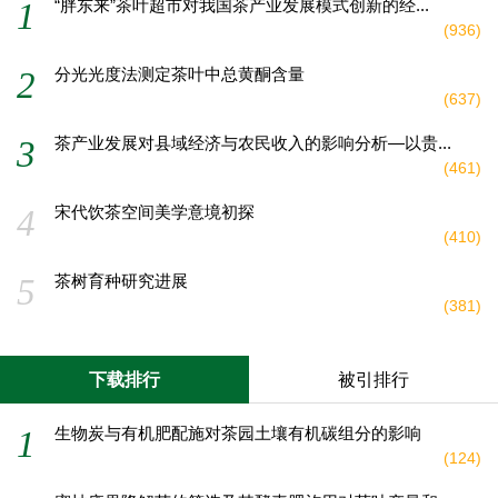
“胖东来”茶叶超市对我国茶产业发展模式创新的经...
1
(
936
)
分光光度法测定茶叶中总黄酮含量
2
(
637
)
茶产业发展对县域经济与农民收入的影响分析—以贵...
3
(
461
)
宋代饮茶空间美学意境初探
4
(
410
)
茶树育种研究进展
5
(
381
)
下载排行
被引排行
生物炭与有机肥配施对茶园土壤有机碳组分的影响
1
(
124
)