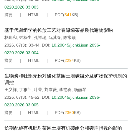
0220.2026.03.003
摘要
|
HTML
|
PDF(
541
KB)
基于代谢组学的摊放工艺对春绿绿茶品质代谢物影响
林郑和
,
钟秋生
,
孔祥瑞
,
阮其春
,
陈常颂
2026, 67(3): 33-44.
DOI:
10.20045/j.cnki.issn.2096-
0220.2026.03.004
摘要
|
HTML
|
PDF(
2294
KB)
生物炭和牡蛎壳粉对酸化茶园土壤碳组分及矿物保护机制的
调控
王义祥
,
丁雅兰
,
叶菁
,
刘岑薇
,
李艳春
,
杨丽琴
2026, 67(3): 45-52.
DOI:
10.20045/j.cnki.issn.2096-
0220.2026.03.005
摘要
|
HTML
|
PDF(
2360
KB)
长期配施有机肥对茶园土壤有机碳组分和碳库指数的影响