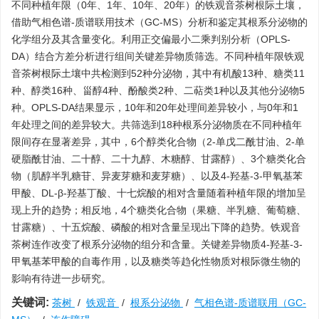
不同种植年限（0年、1年、10年、20年）的铁观音茶树根际土壤，
借助气相色谱-质谱联用技术（GC-MS）分析和鉴定其根系分泌物的
化学组分及其含量变化。利用正交偏最小二乘判别分析（OPLS-
DA）结合方差分析进行组间关键差异物质筛选。不同种植年限铁观
音茶树根际土壤中共检测到52种分泌物，其中有机酸13种、糖类11
种、醇类16种、甾醇4种、酚酸类2种、二萜类1种以及其他分泌物5
种。OPLS-DA结果显示，10年和20年处理间差异较小，与0年和1
年处理之间的差异较大。共筛选到18种根系分泌物质在不同种植年
限间存在显著差异，其中，6个醇类化合物（2-单戊二酰甘油、2-单
硬脂酰甘油、二十醇、二十九醇、木糖醇、甘露醇）、3个糖类化合
物（肌醇半乳糖苷、异麦芽糖和麦芽糖）、以及4-羟基-3-甲氧基苯
甲酸、DL-β-羟基丁酸、十七烷酸的相对含量随着种植年限的增加呈
现上升的趋势；相反地，4个糖类化合物（果糖、半乳糖、葡萄糖、
甘露糖）、十五烷酸、磷酸的相对含量呈现出下降的趋势。铁观音
茶树连作改变了根系分泌物的组分和含量。关键差异物质4-羟基-3-
甲氧基苯甲酸的自毒作用，以及糖类等趋化性物质对根际微生物的
影响有待进一步研究。
关键词:
茶树
/
铁观音
/
根系分泌物
/
气相色谱-质谱联用（GC-