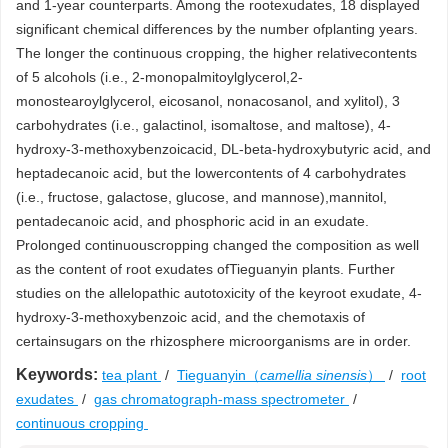
and 1-year counterparts. Among the rootexudates, 18 displayed
significant chemical differences by the number ofplanting years.
The longer the continuous cropping, the higher relativecontents
of 5 alcohols (i.e., 2-monopalmitoylglycerol,2-
monostearoylglycerol, eicosanol, nonacosanol, and xylitol), 3
carbohydrates (i.e., galactinol, isomaltose, and maltose), 4-
hydroxy-3-methoxybenzoicacid, DL-beta-hydroxybutyric acid, and
heptadecanoic acid, but the lowercontents of 4 carbohydrates
(i.e., fructose, galactose, glucose, and mannose),mannitol,
pentadecanoic acid, and phosphoric acid in an exudate.
Prolonged continuouscropping changed the composition as well
as the content of root exudates ofTieguanyin plants. Further
studies on the allelopathic autotoxicity of the keyroot exudate, 4-
hydroxy-3-methoxybenzoic acid, and the chemotaxis of
certainsugars on the rhizosphere microorganisms are in order.
Keywords:
tea plant
/
Tieguanyin（
camellia sinensis
）
/
root
exudates
/
gas chromatograph-mass spectrometer
/
continuous cropping