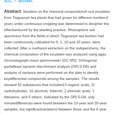
MS）
/
连作障碍
Abstract:
Variation on the chemical compositionof root exudates
from Tieguanyin tea plants that had grown for different numberof
years under continuous cropping was determined to decipher the
effectsinduced by the planting practice. Rhizosphere soil
specimens from the fields,in which Tieguanyin tea bushes had
been continuously cultivated for 0, 1, 10,and 20 years, were
collected. After a methanol extraction on the soilspecimens, the
chemical composition of the exudates was analyzed using agas
chromatograph-mass spectrometer (GC-MS). Orthogonal
partialleast squares discriminant analysis (OPLS-DA) and
analysis of variance were performed on the data to identify
keydifferential compounds among the samples. The results
showed 52 substances that included13 organic acids, 11
carbohydrates, 16 alcohols, 4sterols, 2 phenolic acids, 1
diterpene, and 5 others. Indicated by the OPLS-DA, only
minutedifferences were found between the 10-year and 20-year
samples, but significantvariations between those and the 0-year